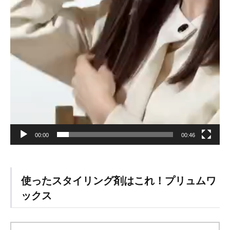
まとま
りがな
い髪に
は
2STEP
アウト
バスト
リート
メント
4.2
ステ
ッ
プ：
00:00
00:46
１
4.3
ステ
ッ
使ったスタイリング剤はこれ！プリュムワ
プ：
ックス
２
4.4
シャ