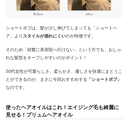
ョー
トボ
ブ
2.1
ショートボブは、髪が少し伸びてしまっても「ショートヘ
50代
×卵型
ア」より
スタイルが崩れにくい
のが特徴です。
さん
のシ
そのため「頻繁に美容院へ行けない」という方でも、おしゃ
ョー
トボ
れな髪型をキープしやすいのがポイント！
ブ
50代女性が可愛らしさ、柔らかさ、優しさを快適にまとうこ
2.2
50代
とができるのが、まさに今回おすすめする
「ショートボブ」
×面長
なのです。
さん
のシ
ョー
トボ
使ったヘアオイルはこれ！エイジング毛も綺麗に
ブ
見せる！プリュムヘアオイル
2.3
50代