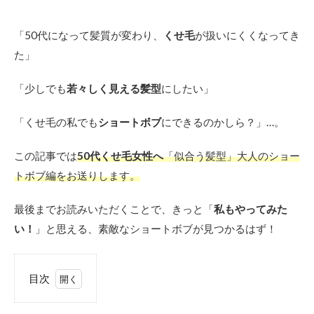
「50代になって髪質が変わり、
くせ毛
が扱いにくくなってき
た」
「少しでも
若々しく見える髪型
にしたい」
「くせ毛の私でも
ショートボブ
にできるのかしら？」…。
この記事では
50代くせ毛女性へ
「似合う髪型」大人のショー
トボブ編をお送りします。
最後までお読みいただくことで、きっと「
私もやってみた
い！
」と思える、素敵なショートボブが見つかるはず！
目次
1
50