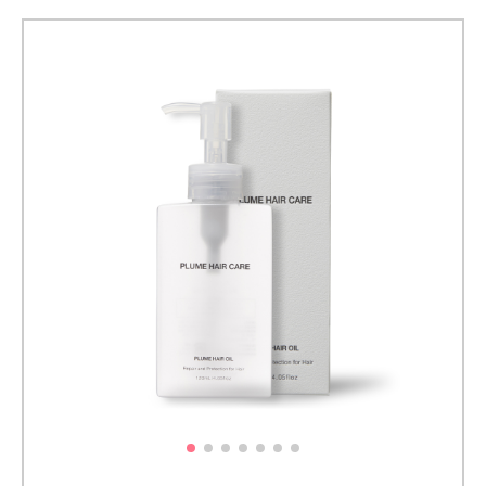
×丸顔
さん
のシ
ョー
トボ
ブ
2.4
50代
×エラ
張り
さん
のシ
ョー
トボ
ブ
3
失敗
しな
いた
め
に！
髪型