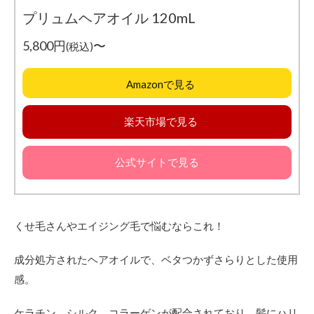
オー
プリュムヘアオイル 120mL
ダー
の注
5,800円
〜
(税込)
意点
3.1
Amazonで見る
自分
でセ
ット
楽天市場で見る
でき
る髪
型を
公式サイトで見る
作っ
ても
らう
3.2
くせ毛さんやエイジング毛で悩むならこれ！
すき
すぎ
成分処方されたヘアオイルで、ベタつかずさらりとした使用
ない
感。
3.3
前髪
ケラチン、シルク、コラーゲンが配合されており、髪にハリ
は