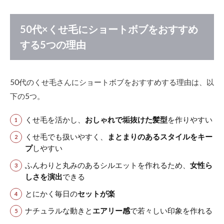
代×
く
せ
50代×くせ毛にショートボブをおすすめ
毛
する5つの理由
に
シ
ョ
ー
50代のくせ毛さんにショートボブをおすすめする理由は、以
ト
ボ
下の5つ。
ブ
を
くせ毛を活かし、
おしゃれで垢抜けた髪型
を作りやすい
お
す
くせ毛でも扱いやすく、
まとまりのあるスタイルをキー
す
プ
しやすい
め
す
ふんわりと丸みのあるシルエットを作れるため、
女性ら
る5
しさを演出
できる
つ
の
とにかく毎日の
セットが楽
理
由
ナチュラルな動きと
エアリー感
で若々しい印象を作れる