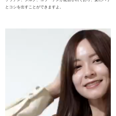
「う
とコシを出すことができますよ。
ね
り」
の出
方に
よっ
動
て長
さを
画
変え
プ
る
レ
4
ー
50
代の
ヤ
髪は
ー
ホー
ムケ
アが
必
須！
4.1
ツヤ・