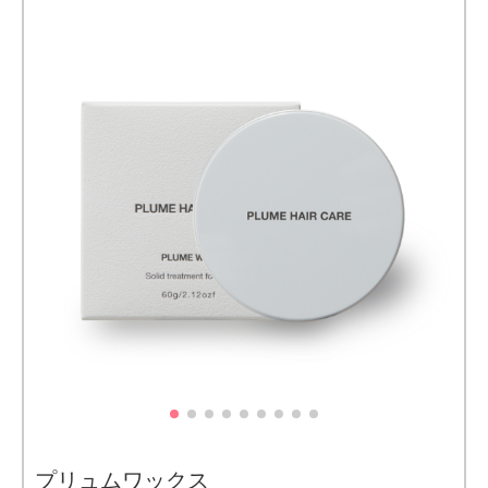
ンプ
ー＆
トリ
ート
メン
ト選
びで
差が
つく
4.5
50代
から
注目
すべ
きヘ
アケ
ア成
分
「ヘ
マチ
ン」
5
プリュムワックス