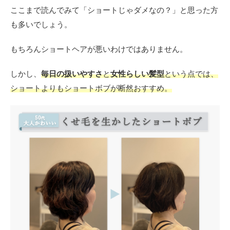
1.1
ここまで読んでみて「ショートじゃダメなの？」と思った方
使っ
たス
も多いでしょう。
タイ
リン
もちろんショートヘアが悪いわけではありません。
グ剤
はこ
れ！
しかし、
毎日の扱いやすさ
と
女性らしい髪型
という点では、
プリ
ショートよりもショートボブが断然おすすめ。
ュム
ワッ
クス
2
顔
型・
骨格
別に
紹
介！
あな
たに
似合
うシ