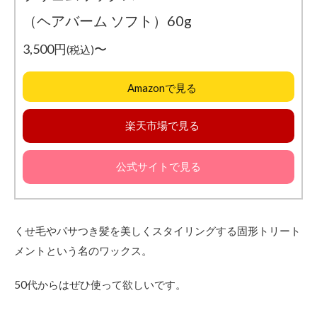
お
（ヘアバーム ソフト）60g
わ
り
に
3,500円
〜
(税込)
Amazonで見る
楽天市場で見る
公式サイトで見る
くせ毛やパサつき髪を美しくスタイリングする固形トリート
メントという名のワックス。
50代からはぜひ使って欲しいです。