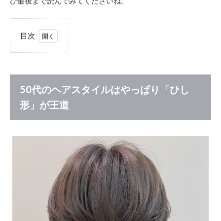
ひ最後まで読んでみてくださいね。
目次
1
50
代の
ヘア
スタ
50代のヘアスタイルはやっぱり「ひし
イル
形」が王道
はや
っぱ
り
「ひ
し
形」
が王
道
1.1
エイ
ジン
グ毛