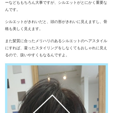
ーなどももちろん大事ですが、シルエットがとにかく重要な
ヘア
んです。
スタ
イル
シルエットがきれいだと、頭の形がきれいに見えますし、骨
2.1
おす
格も美しく見えます。
すめ
のシ
また髪質に合ったメリハリのあるシルエットのヘアスタイル
ョー
ト
にすれば、凝ったスタイリングをしなくてもおしゃれに見え
るので、扱いやすくもなるんですよ。
2.2
おす
すめ
のシ
ョー
トボ
ブ
2.3
おす
すめ
のミ