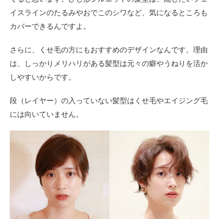
シル
エッ
イスラインのたるみやおでこのシワなど、気になるところも
ト以
カバーできるんですよ。
外に
重要
なポ
さらに、くせ毛の方にもおすすめのデザインなんです。理由
イン
は、しっかりメリハリがある髪型は元々の癖やうねりを活か
ト
は？
しやすいからです。
4
段（レイヤー）の入っていない髪型はくせ毛やエイジング毛
ま
と
には向いていません。
め