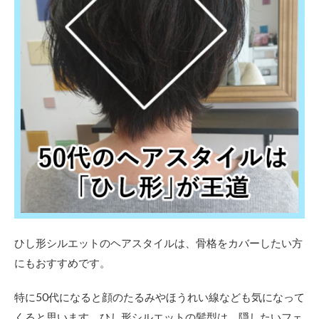
ディ
アム
2.4
50代
から
のエ
イジ
ング
毛に
おす
すめ
のヘ
アオ
イル
2.5
おす
すめ
ひし形シルエットのヘアスタイルは、骨格をカバーしたい方
のセ
にもおすすめです。
ミロ
ング
特に50代になると顔のたるみやほうれい線なども気になって
3
くると思います。ひし形シルエットの髪型は、隠したいフェ