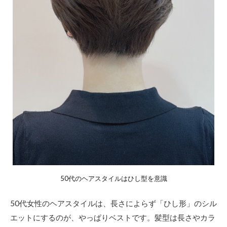
をひ
と塗
りで
艶々
に！
これ
を使
お
う！
2
【長
さ
別】
50
代に
おす
すめ
50代のヘアスタイルはひし型を意識
した
いひ
し形
50代女性のヘアスタイルは、長さによらず「ひし形」のシル
シル
エットにするのが、やっぱりベストです。髪型は長さやカラ
エッ
トの