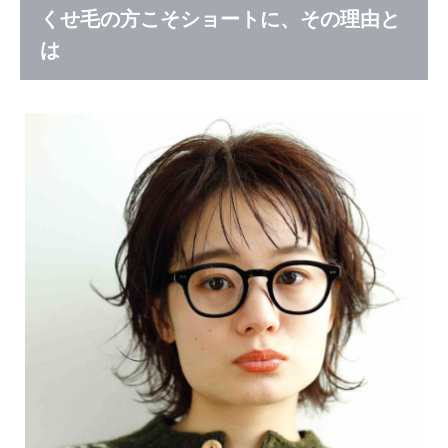
そシ
くせ毛の方こそショートに、その理由と
ョー
は
ト
に、
その
理由
とは
2
【タ
イプ
別】
くせ
毛
50
代に
おす
すめ
のシ
ョー
トヘ
ア6
選