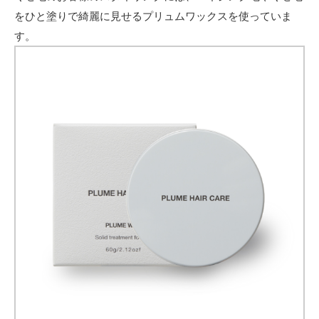
ョー
をひと塗りで綺麗に見せるプリュムワックスを使っていま
ト
す。
2.6
癖が
強め
でチ
リチ
リす
るな
らパ
ーマ
風シ
ョー
トが
おす
すめ