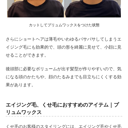
内側
に癖
があ
るタ
イプ
カットしてプリュムワックスをつけた状態
にお
すす
さらにショートヘアは薄毛やいわゆるパサパサしてしまうエ
めの
デザ
イジング毛にも効果的で、頭の形を綺麗に見せて、小顔に見
イン
せることができます。
2.5
毛先
後頭部に必要なボリュームが出す髪型が作りやすいので、気
が浮
になる頭のかたちや、顔のたるみまでも目立ちにくくする効
いた
りハ
果があります。
ネて
しま
う方
エイジング毛、くせ毛におすすめのアイテム｜プ
に向
いて
リュムワックス
いる
軽や
くせ毛のお客様のスタイリングには、エイジング毛やくせ毛
かシ