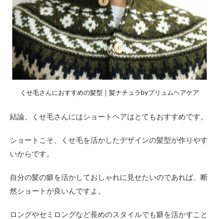
2.1
丸
顔・
たる
みが
気に
なる
場合
にお
くせ毛さんにおすすめの髪型｜髪ナチュラbyプリュムヘアケア
すす
めの
ショ
結論、くせ毛さんにはショートヘアはとてもおすすめです。
ート
2.2
ショートこそ、くせ毛を活かしたデザインの髪型が作りやす
量が
いからです。
多い
方に
おす
自分の髪の癖を活かしておしゃれに見せたいのであれば、断
す
然ショートが良いんですよ。
め！
ハネ
やす
ロングやセミロングなど長めのスタイルでも癖を活かすこと