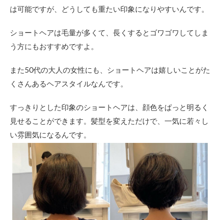
さを
は可能ですが、どうしても重たい印象になりやすいんです。
活か
した
メリ
ショートヘアは毛量が多くて、長くするとゴワゴワしてしま
ハリ
う方にもおすすめですよ。
ショ
ート
また50代の大人の女性にも、ショートヘアは嬉しいことがた
2.3
くさんあるヘアスタイルなんです。
髪が
細い
＆少
すっきりとした印象のショートヘアは、顔色をぱっと明るく
なく
見せることができます。髪型を変えただけで、一気に若々し
ても
ペタ
い雰囲気になるんです。
ンと
しに
くい
ショ
ート
で若
見え
2.4