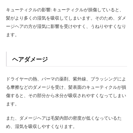
対策
はこ
キューティクルの影響: キューティクルが損傷していると、
れ
髪がより多くの湿気を吸収してしまいます。そのため、ダメ
2.1
ージヘアの方が湿気に影響を受けやすく、うねりやすくなり
くせ
ます。
毛を
縮毛
矯正
で伸
ばす
ヘアダメージ
2.2
湿気
ドライヤーの熱、パーマの薬剤、紫外線、ブラッシングによ
を吸
い込
る摩擦などのダメージを受け、髪表面のキューティクルが損
ませ
傷すると、その部分から水分が吸収されやすくなってしまい
ない
よう
ます。
にす
る
また、ダメージヘアは毛髪内部の密度が低くなっているた
2.3
め、湿気を吸収しやすくなります。
ヘア