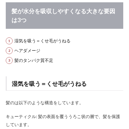
水
分
髪が水分を吸収しやすくなる大きな要因
を
は3つ
吸
収
し
や
湿気を吸う＝くせ毛がうねる
す
く
ヘアダメージ
な
る
髪のタンパク質不足
大
き
な
要
湿気を吸う＝くせ毛がうねる
因
は3
つ
髪のは以下のような構造をしています。
1.1
湿気
キューティクル: 髪の表面を覆ううろこ状の層で、髪を保護
を吸
しています。
う＝