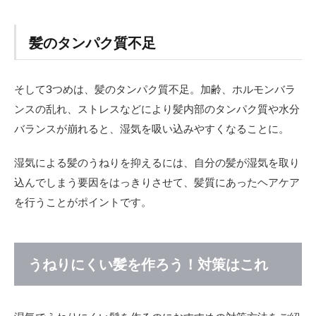
ダメ
ージ
を補
髪のタンパク質不足
修す
る
2.4
そして3つめは、髪のタンパク質不足。加齢、ホルモンバラ
シャ
ンスの乱れ、ストレスなどにより髪内部のタンパク質や水分
ンプ
ーと
バランスが崩れると、湿気を吸い込みやすくなることに。
トリ
ート
湿気による髪のうねりを抑えるには、自分の髪が湿気を取り
メン
トで
込んでしまう要因をはっきりさせて、髪質にあったヘアケア
タン
を行うことがポイントです。
パク
質を
補給
する
うねりにくい髪を作ろう！対策はこれ