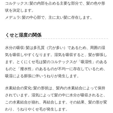
くせ
コルテックス: 髪の内部を占める主要な部分で、髪の色や形
毛が
状を決定します。
うね
る
メデュラ: 髪の中心部で、主に太い髪に存在します。
1.2
ヘア
ダメ
くせと湿度の関係
ージ
1.3
水分の吸収: 髪は多孔質（穴が多い）であるため、周囲の湿
髪の
気を吸収しやすくなります。湿気を吸収すると、髪が膨張し
タン
ます。とくにくせ毛は髪のコルテックスが「吸湿性」のある
パク
質不
ものと「撥水性」のあるものが不均一に存在しているため、
足
吸湿による膨張に伴いうねりが発生します。
2
うね
水素結合の変化: 髪の形状は、髪内の水素結合によって保持
りに
されています。湿気によって髪の中に水分が吸収されると、
くい
髪を
この水素結合が崩れ、再結合します。その結果、髪の形が変
作ろ
わり、うねりやくせ毛が発生します。
う！