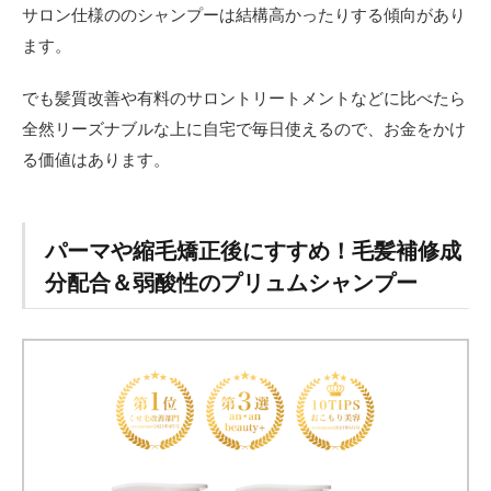
サロン仕様ののシャンプーは結構高かったりする傾向があり
ャン
プー
ます。
2.3
髪が
でも髪質改善や有料のサロントリートメントなどに比べたら
濡れ
全然リーズナブルな上に自宅で毎日使えるので、お金をかけ
たま
まの
る価値はあります。
状態
で放
置し
ない
パーマや縮毛矯正後にすすめ！毛髪補修成
2.4
分配合＆弱酸性のプリュムシャンプー
1週間
～2週
間く
らい
はヘ
アア
イロ
ンや
コテ
の使