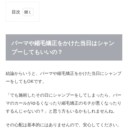
目次
1
パー
マや
縮毛
矯正
パーマや縮毛矯正をかけた当日はシャン
をか
プーしてもいいの？
けた
当日
はシ
ャン
結論からいうと、パーマや縮毛矯正をかけた当日にシャンプ
プー
して
ーをしてもOKです。
もい
い
「でも施術したその日にシャンプーをしてしまったら、パー
の？
マのカールがゆるくなったり縮毛矯正のモチが悪くなったり
2
するんじゃないの？」と思う方もいるかもしれませんね。
パ
ー
マ
その心配は基本的にはありませんので、安心してください。