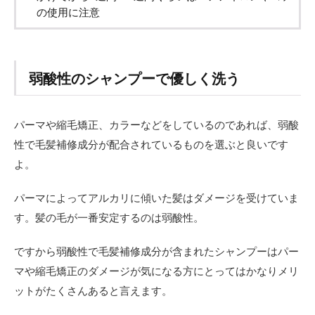
シャ
の使用に注意
ンプ
ーで
優し
く洗
う
弱酸性のシャンプーで優しく洗う
2.2
パー
マや
パーマや縮毛矯正、カラーなどをしているのであれば、弱酸
縮毛
性で毛髪補修成分が配合されているものを選ぶと良いです
矯正
よ。
後に
すす
め！
パーマによってアルカリに傾いた髪はダメージを受けていま
毛髪
す。髪の毛が一番安定するのは弱酸性。
補修
成分
配合
ですから弱酸性で毛髪補修成分が含まれたシャンプーはパー
＆弱
マや縮毛矯正のダメージが気になる方にとってはかなりメリ
酸性
のプ
ットがたくさんあると言えます。
リュ
ムシ