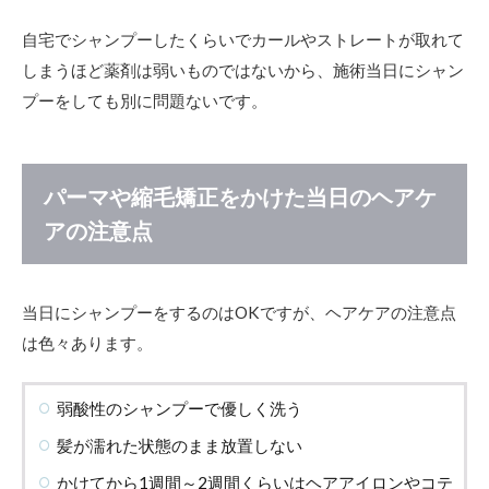
や
縮
自宅でシャンプーしたくらいでカールやストレートが取れて
毛
矯
しまうほど薬剤は弱いものではないから、施術当日にシャン
正
プーをしても別に問題ないです。
を
か
け
た
当
パーマや縮毛矯正をかけた当日のヘアケ
日
アの注意点
の
ヘ
ア
ケ
当日にシャンプーをするのはOKですが、ヘアケアの注意点
ア
の
は色々あります。
注
意
点
弱酸性のシャンプーで優しく洗う
2.1
髪が濡れた状態のまま放置しない
弱酸
性の
かけてから1週間～2週間くらいはヘアアイロンやコテ