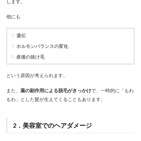
します。
善
2.1
他にも
スタ
イリ
ング
遺伝
で改
善
ホルモンバランスの変化
産後の抜け毛
という原因が考えられます。
また、
薬の副作用による脱毛がきっかけ
で、一時的に「もわ
もわ」とした髪が生えてくることもあります。
2．美容室でのヘアダメージ