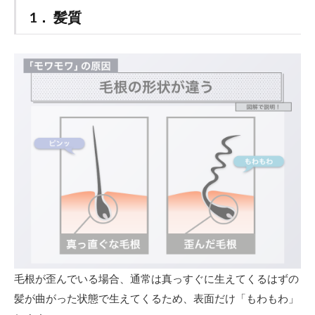
1． 髪質
2．美
容室
での
ヘア
ダメ
ージ
1.3
3．ホ
ーム
ケア
2
表
面
だ
け
縮
毛
矯
毛根が歪んでいる場合、通常は真っすぐに生えてくるはずの
正
で
髪が曲がった状態で生えてくるため、表面だけ「もわもわ」
改