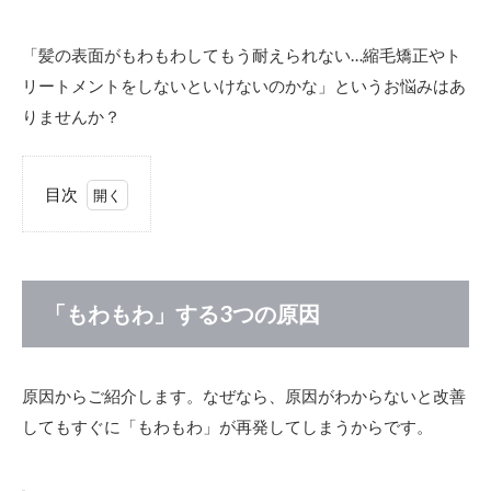
「髪の表面がもわもわしてもう耐えられない…縮毛矯正やト
リートメントをしないといけないのかな」というお悩みはあ
りませんか？
目次
1
「も
わも
わ」
する
「もわもわ」する3つの原因
3つ
の原
因
原因からご紹介します。なぜなら、原因がわからないと改善
1.1
してもすぐに「もわもわ」が再発してしまうからです。
1．
髪質
1.2