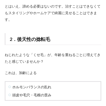
ート
とはいえ、諦める必要はないのです。治すことはできなくて
ボブ
もスタイリングやホームケアで綺麗に見せることはできま
5.2
す。
ボブ
5.3
ミデ
ィア
2．後天性の捻転毛
ム・
ロン
グ
ねじれたような「くせ毛」が、年齢を重ねるごとに増えてき
5.4
たと感じていませんか？
プリ
ュム
これは、加齢による
ワッ
クス
5.5
ホルモンバランスの乱れ
セッ
ト
頭皮や毛穴・毛根の歪み