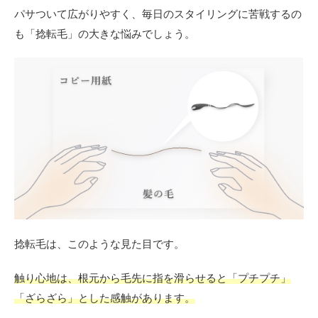
の捻
パサついて広がりやすく、毎日のスタイリングに苦戦するの
転毛
も「捻転毛」の大きな悩みでしょう。
2.2
2．後
天性
の捻
転毛
2.3
3．捻
転毛
に良
くな
いこ
と
2.4
ホー
捻転毛は、このような見た目です。
ムケ
アの
触り心地は、根元から毛先に指を滑らせると「プチプチ」
方法
とお
「ざらざら」とした感触があります。
すす