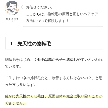
毛
やっ
お任せください。
ては
ここからは、捻転毛の原因と正しいヘアケア
いけ
スタイリス
ない
方法について解説します！
ト
NG
ケア
5
捻転
1．先天性の捻転毛
毛に
おす
すめ
捻転毛をはじめ、
くせ毛は親から子へ遺伝しやすい
といわれ
の髪
型・
ています。
オー
ダー
「生まれつきの捻転毛だと、改善する方法はないの？」と思
法
った方も多いはず。
5.1
ショ
確かに先天性のくせ毛は、原因自体を完全に取り除くことが
ー
ト・
できません。
ショ