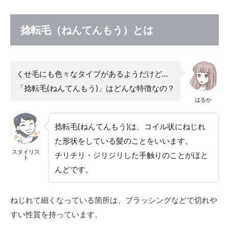
毛
（ね
んて
捻転毛（ねんてんもう）とは
んも
う）
とは
くせ毛にも色々なタイプがあるようだけど…
2
なぜ
「捻転毛(ねんてんもう)」はどんな特徴なの？
捻転
はるか
毛
に？
4つ
捻転毛(ねんてんもう)は、コイル状にねじれ
の原
た形状をしている髪のことをいいます。
因と
スタイリス
改善
チリチリ・ジリジリした手触りのことがほと
ト
方法
んどです。
につ
いて
2.1
ねじれて細くなっている箇所は、ブラッシングなどで切れや
1．先
すい性質を持っています。
天性