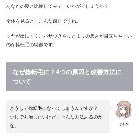
めの
あなたの髪と比較してみて、いかがでしょうか？
製品
2.5
全体を見ると、こんな感じですね。
4．ヘ
アダ
ツヤが出にくく、パサつきやまとまりの悪さが目立ちやすい
メー
ジ
のが捻転毛の特徴です。
3
髪の
表
面、
なぜ捻転毛に？4つの原因と改善方法に
一本
ついて
だけ
チリ
チリ
する
のは
どうして捻転毛になってしまうんですか？
な
少しでも治したいけど、そんな方法あるのか
ぜ？
はるか
な。
4
捻転