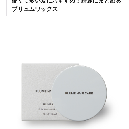
硬くて多い髪におすすめ！綺麗にまとめる
1.5
プリュムワックス
髪色
でも
雰囲
気は
変わ
る
2
髪
が
硬
く
て
多
い
方
は
避
け
た
方
が