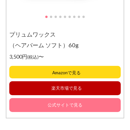
良
い
NG
ポ
イ
ン
プリュムワックス
ト
と
（ヘアバーム ソフト）60g
は
3,500円
〜
(税込)
2.1
NGポ
イン
Amazonで見る
ト1：
全体
にパ
楽天市場で見る
ーマ
をか
ける
公式サイトで見る
2.2
NGポ
イン