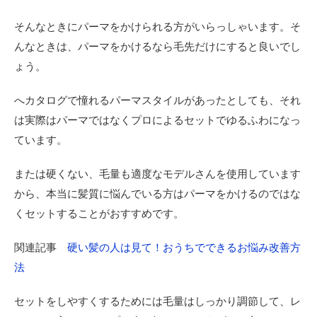
ュ
ム
そんなときにパーマをかけられる方がいらっしゃいます。そ
ワ
ッ
んなときは、パーマをかけるなら毛先だけにすると良いでし
ク
ょう。
ス
を
使
へカタログで憧れるパーマスタイルがあったとしても、それ
お
は実際はパーマではなくプロによるセットでゆるふわになっ
う
ています。
4
ま
または硬くない、毛量も適度なモデルさんを使用しています
と
め
から、本当に髪質に悩んでいる方はパーマをかけるのではな
くセットすることがおすすめです。
関連記事
硬い髪の人は見て！おうちでできるお悩み改善方
法
セットをしやすくするためには毛量はしっかり調節して、レ