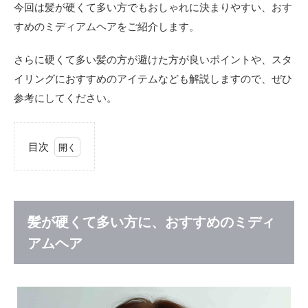
今回は髪が硬くて多い方でもおしゃれに決まりやすい、おす
すめのミディアムヘアをご紹介します。
さらに硬くて多い髪の方が避けた方が良いポイントや、スタ
イリングにおすすめのアイテムなども解説しますので、ぜひ
参考にしてください。
目次
1
髪が
硬く
て多
い方
髪が硬くて多い方に、おすすめのミディ
に、
アムヘア
おす
すめ
のミ
ディ
アム