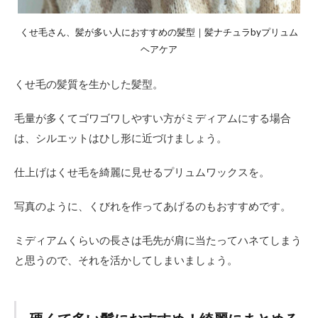
につ
いて
くせ毛さん、髪が多い人におすすめの髪型｜髪ナチュラbyプリュム
1.3
ヘアケア
しっ
かり
くせ毛の髪質を生かした髪型。
毛量
を調
節し
毛量が多くてゴワゴワしやすい方がミディアムにする場合
て、
は、シルエットはひし形に近づけましょう。
すっ
きり
見せ
仕上げはくせ毛を綺麗に見せるプリュムワックスを。
る
1.4
写真のように、くびれを作ってあげるのもおすすめです。
くせ
があ
ミディアムくらいの長さは毛先が肩に当たってハネてしまう
るな
ら活
と思うので、それを活かしてしまいましょう。
かし
てパ
ーマ
風に