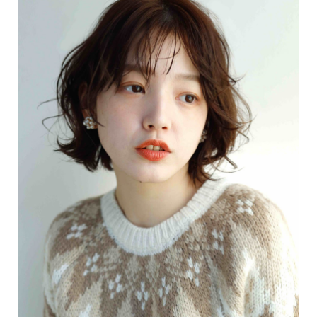
ヘア
1.1
硬く
て多
い髪
にお
すす
め！
綺麗
にま
とめ
るプ
リュ
ムワ
ック
ス
1.2
くび
れヘ
アと
小顔
効果