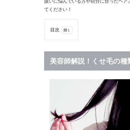
扱いに悩んでいる方や自分に合ったヘア
てください！
目次
1
美容
師解
説！
美容師解説！くせ毛の種
くせ
毛の
種類
1.1
チリ
チリ
する
縮毛
1.2
うね