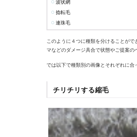
波状網
別
お
捻転毛
す
す
連珠毛
め
の
このように４つに種類を分けることがで
髪
型
マなどのダメージ具合で状態やご提案の
2.1
では以下で種類別の画像とそれぞれに合
チリ
チリ
する
縮毛
チリチリする縮毛
タイ
プに
おす
すめ
の髪
型
2.2