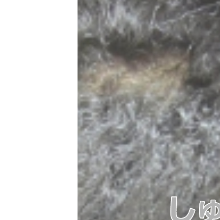
うね
りや
すい
波状
網タ
イプ
にお
すす
めの
髪型
2.3
捻転
毛＆
連珠
毛タ
イプ
にお
すす
めの
髪型