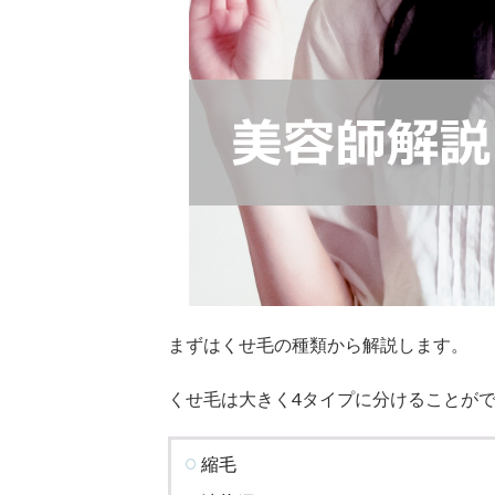
り＆
ハネ
が気
にな
る波
状網
1.3
捻転
毛
1.4
連珠
毛
2
まずはくせ毛の種類から解説します。
く
せ
くせ毛は大きく4タイプに分けることが
毛
の
種
縮毛
類