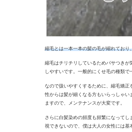
3
く
せ
毛
さ
ん
必
縮毛とは一本一本の髪の毛が縮れており
見
の
ヘ
縮毛はチリチリしているためパサつきが
ア
しやすいです。一般的にくせ毛の種類で
ケ
ア
なので扱いやすくするために、縮毛矯正
方
法
性からは髪が細くなる方もいらっしゃい
4
ますので、メンテナンスが大変です。
ま
と
さらに白髪染めの頻度も頻繁になってし
め
視できないので、僕は大人の女性には基