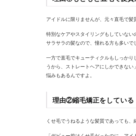
毛矯
正を
して
アイドルに限りませんが、元々直毛で髪
いる
1.3
特別なケアやスタイリングもしていない
理由
サラサラの髪なので、憧れる方も多いで
③ス
トレ
一方で直毛でキューティクルもしっかり
ート
アイ
うから、ストレートヘアにしかできない
ロン
悩みもあるんですよ。
でセ
ット
して
いる
理由②縮毛矯正をしている
2
簡
くせ毛でうねるような髪質であっても、
単！
アイ
ドル
「デビュー前はくせ毛だったのに、アイ