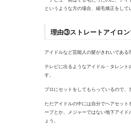
みた
というような方の場合、縮毛矯正をして
いな
美髪
を作
る方
理由③ストレートアイロン
法
2.1
スタ
アイドルなど芸能人の髪がきれいである
イリ
ング
テレビに出るようなアイドル・タレント
剤は
す。
髪に
良い
もの
プロにセットをしてもらっているので、
を選
ぶ
ただアイドルの中には自分でヘアセット
2.2
ープとか、メジャーではない地下アイド
スト
ょう。
レー
トア