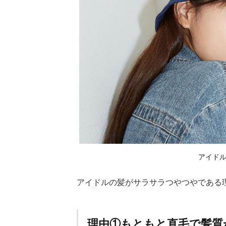
ラ
つ
や
つ
や
の
理
由
1.1
理由
①も
とも
と直
毛で
アイド
髪質
が良
い
アイドルの髪がサラサラつやつやである
1.2
理由
②縮
理由①もともと直毛で髪質