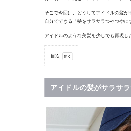
そこで今回は、どうしてアイドルの髪が
自分でできる「髪をサラサラつやつやに
アイドルのような美髪を少しでも再現し
目次
1
ア
イ
ド
アイドルの髪がサラサラ
ル
の
髪
が
サ
ラ
サ