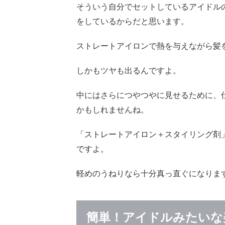
そういう自分でセットしているアイドル
イロ
ンを
をしているからだと思います。
使う
とき
ストレートアイロンで熱を与えながら髪
のポ
イン
しかもツヤも出るんですよ。
ト
3
中にはさらにつやつやに見せるために、
ま
かもしれませんね。
と
め
「ストレートアイロン＋スタイリング剤
ですよ。
軽めのうねりなら十分真っ直ぐになりま
簡単！アイドルみたいな