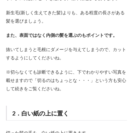
く
新生毛(新しく生えてきた髪)よりも、ある程度の長さがある
1.3
3．以
髪を選びましょう。
下の
画像
また、表面ではなく内側の髪を選ぶのもポイントです。
を見
なが
らチ
抜いてしまうと毛根にダメージを与えてしまうので、カット
ェッ
するようにしてくださいね。
ク
2
※切らなくても診断できるように、下でわかりやすい写真を
く
載せますので「切るのはちょっとな・・・」という方も安心
せ
毛4
して続きをご覧くださいね。
つ
の
特
徴
2．白い紙の上に置く
と
タ
イ
プ
切った髪の毛を、白い紙の上に置きます。