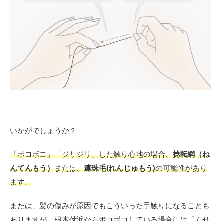
型
2.3
くせ
毛さ
んに
おす
す
め！
広が
り＆
パサ
つ
いかがでしょうか？
き、
うね
りを
「ボコボコ」「ジリジリ」した触り心地の場合、
捻転網（ね
抑え
んてんもう）
または、
連珠毛(れんじゅもう)
の可能性があり
るプ
リュ
ます。
ムワ
ック
または、髪の傷みが原因でもこういった手触りになることも
ス
ありますが、根本付近からボコボコしている場合には「くせ