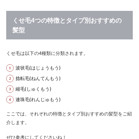
知ら
ない
と
くせ毛4つの特徴とタイプ別おすすめの
損！
くせ
髪型
毛を
美髪
に導
くヘ
くせ毛は以下の4種類に分類されます。
アケ
ア
波状毛(はじょうもう)
捻転毛(ねんてんもう)
縮毛(しゅくもう)
連珠毛(れんじゅもう)
ここでは、それぞれの特徴とタイプ別おすすめの髪型を
ご紹
介します。
ぜひ参考にしてくださいね！