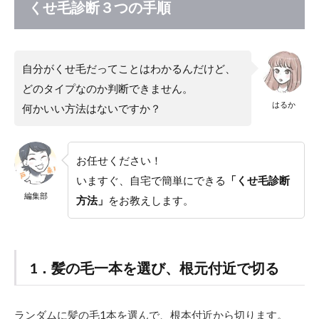
診
くせ毛診断３つの手順
断
３
つ
の
自分がくせ毛だってことはわかるんだけど、
手
順
どのタイプなのか判断できません。
はるか
何かいい方法はないですか？
1.1
1．髪
の毛
一本
お任せください！
を選
び、
いますぐ、自宅で簡単にできる
「くせ毛診断
根元
編集部
方法」
をお教えします。
付近
で切
る
1.2
1．髪の毛一本を選び、根元付近で切る
2．白
い紙
の上
に置
ランダムに髪の毛1本を選んで、根本付近から切ります。