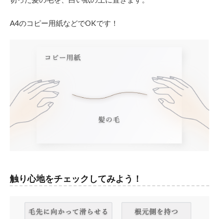
別
お
A4のコピー用紙などでOKです！
す
す
め
の
髪
型
2.1
1．波
状毛
（は
じょ
うも
う）
特徴
2.2
触り心地をチェックしてみよう！
波状
毛の
おす
すめ
の髪