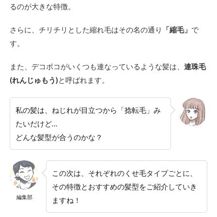
（し
るのが大きな特徴。
ゅく
も
さらに、チリチリとした縮れ毛はその名の通り
「縮毛」
で
う）
特徴
す。
2.7
また、デコボコがいくつも連なっているような髪は、
連珠毛
4．連
珠毛
(れんじゅもう)
と呼ばれます。
（れ
んじ
ゅも
私の髪は、ねじれが目立つから「捻転毛」み
う）
特徴
たいだけど…
どんな髪型が合うのかな？
2.8
連珠
毛に
おす
この次は、それぞれのくせ毛タイプごとに、
すめ
の髪
その特徴とおすすめの髪型をご紹介していき
型
編集部
ますね！
3