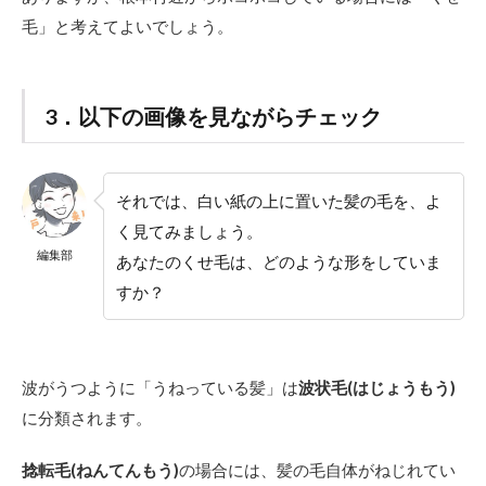
2.4
2．捻
毛」と考えてよいでしょう。
転毛
（ね
んて
んも
3．以下の画像を見ながらチェック
う）
特徴
2.5
それでは、白い紙の上に置いた髪の毛を、よ
ブロ
ー前
く見てみましょう。
にプ
編集部
あなたのくせ毛は、どのような形をしていま
リュ
ムヘ
すか？
アオ
イル
でう
ねり
波がうつように「うねっている髪」は
波状毛(はじょうもう)
補正
に分類されます。
2.6
3．縮
捻転毛(ねんてんもう)
の場合には、髪の毛自体がねじれてい
毛