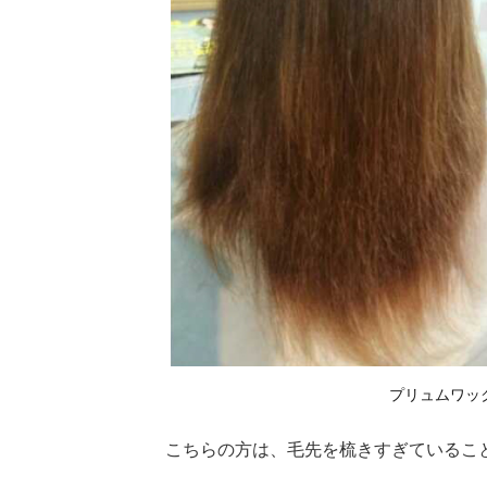
パ
サ
す
る
2
髪
を
す
か
れ
す
ぎ
て
し
ま
っ
た
プリュムワッ
場
合
こちらの方は、毛先を梳きすぎているこ
の
対