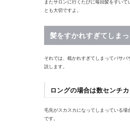
またサロンに行くたびに毎回髪をすいて
まり
感の
とも大切ですよ。
ある
スタ
イル
にす
髪をすかれすぎてしまっ
るこ
とは
可
能！
それでは、梳かれすぎてしまってパサパ
説します。
3.1
使用
スタ
イリ
ロングの場合は数センチカ
ング
｜パ
サパ
毛先がスカスカになってしまっている場
サ髪
をま
です。
とめ
るプ