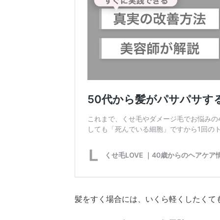
たく
ない
方は
プリ
ュム
ワッ
クス
など
のヘ
アケ
ア製
品で
ツヤ
をプ
ラス
3
髪を
すい
髪をすく場合には、いくら軽くしたくて
ても
まと