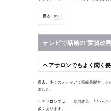
目次
1
テレ
ビで
話題
テレビで話題の“髪質改善
の“髪
質改
善”と
は
ヘアサロンでもよく聞く髪
1.1
ヘア
サロ
過去、多くのメディアで高級美髪サロン
ンで
ました。
もよ
く聞
く髪
ヘアサロンでは、「髪質改善」といった
質改
多くあります。
善