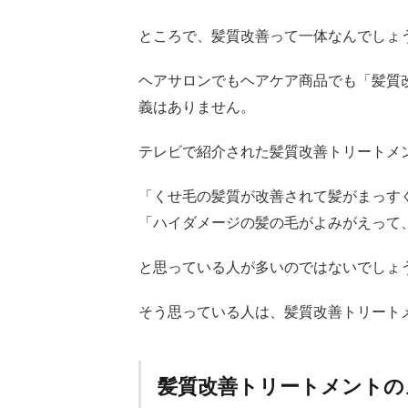
1.2
ところで、髪質改善って一体なんでしょ
髪質
改善
ヘアサロンでもヘアケア商品でも「髪質
トリ
義はありません。
ート
メン
トの
テレビで紹介された髪質改善トリートメ
メリ
ッ
「くせ毛の髪質が改善されて髪がまっす
ト・
「ハイダメージの髪の毛がよみがえって
デメ
リッ
ト
と思っている人が多いのではないでしょ
1.3
そう思っている人は、髪質改善トリート
くせ
毛を
綺麗
に見
髪質改善トリートメントの
せる