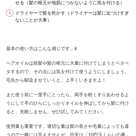
せる（髪の根元や地肌につかないように気を付ける）
ルを
使う
ドライヤーで髪を乾かす（ドライヤーは髪に近づけすぎ
頻度
ないことが大事）
はど
れく
らい
がベ
ス
基本の使い方はこんな感じです。¥
ト？
2.2
ヘアオイルは前髪や髪の根元に大量に付けてしまうとベタベ
Q：
タするので、その点には気を付けて使うようにしましょう。
ヘア
オイ
毛先から馴染ませていくと、上手くいきますよ！
ルは
前髪
また使う前に一度手にとったら、両手を軽くすりあわせるよ
にも
付け
うにして手のひらにしっかりオイルを伸ばしてから髪に付け
た方
ると、失敗しません。ぜひ試してみてください。
が良
い？
使用量も重要です。適切な量は髪の長さや毛量によっても違
2.3
うので一概には言えませんが、目安は「10円玉くらいの量」