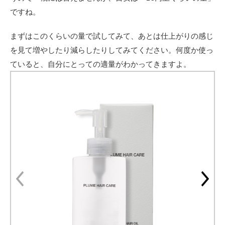
Q：
くせ
ですね。
毛の
人に
まずはこのくらいの量で試してみて、あとは仕上がりの感じ
はオ
イル
を見て増やしたり減らしたりしてみてください。何度か使っ
とプ
ていると、自分にとっての適量がわかってきますよ。
リュ
ムワ
ック
スど
っち
が良
い？