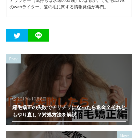
アラフォー（気持ちは永遠の35歳）のはるか。くせ毛LOVE
のwebライター。髪の毛に関する情報発信が専門。
Prev
2019年10月8日
縮毛矯正の失敗でチリチリになったら返金？それと
もやり直し？対処方法を解説
Next