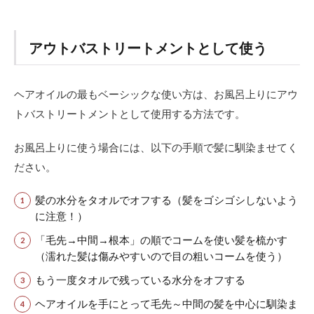
ント
とし
て使
アウトバストリートメントとして使う
う
2
疑問
ヘアオイルの最もベーシックな使い方は、お風呂上りにアウ
解
トバストリートメントとして使用する方法です。
消！
ヘア
オイ
お風呂上りに使う場合には、以下の手順で髪に馴染ませてく
ルの
ださい。
使い
方・
付け
髪の水分をタオルでオフする（髪をゴシゴシしないよう
方に
に注意！）
関す
るQ
「毛先→中間→根本」の順でコームを使い髪を梳かす
＆A
（濡れた髪は傷みやすいので目の粗いコームを使う）
2.1
もう一度タオルで残っている水分をオフする
Q：
ヘア
ヘアオイルを手にとって毛先～中間の髪を中心に馴染ま
オイ