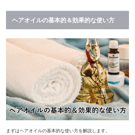
ヘ
ア
オ
イ
ヘアオイルの基本的＆効果的な使い方
ル
の
基
本
的
＆
効
果
的
な
使
い
方
1.1
アウ
トバ
スト
リー
まずはヘアオイルの基本的な使い方を解説します。
トメ