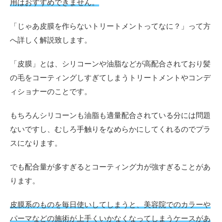
選
用はおすすめできません。
ぼ
う
「じゃあ皮膜を作らないトリートメントってなに？」って方
3
へ詳しく解説致します。
洗い
流さ
「皮膜」とは、シリコーンや油脂などが高配合されており髪
ない
トリ
の毛をコーティングしすぎてしまうトリートメントやコンデ
ート
ィショナーのことです。
メン
トは
毎日
もちろんシリコーンも油脂も適量配合されている分には問題
使っ
ないですし、むしろ手触りをなめらかにしてくれるのでプラ
て良
い
スになります。
の？
でも配合量が多すぎるとコーティング力が強すぎることがあ
4
サロ
ります。
ント
リー
皮膜系のものを毎日使いしてしまうと、美容院でのカラーや
トメ
ント
パーマなどの施術が上手くいかなくなってしまうケースがあ