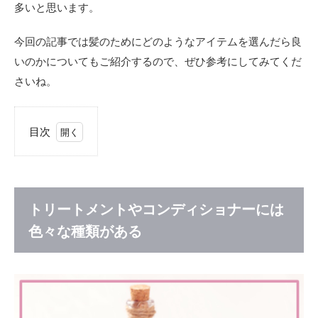
多いと思います。
今回の記事では髪のためにどのようなアイテムを選んだら良
いのかについてもご紹介するので、ぜひ参考にしてみてくだ
さいね。
目次
1
トリ
ート
メン
トや
トリートメントやコンディショナーには
コン
色々な種類がある
ディ
ショ
ナー
には
色々
な種
類が