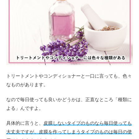
ある
2
毎
日
使
う
な
ら
皮
膜
し
な
トリートメントやコンディショナーと一口に言っても、色々
い
なものがあります。
タ
イ
プ
なので毎日使っても良いかどうかは、正直なところ「種類に
の
よる」んですよ。
ア
イ
テ
具体的に言うと、
皮膜しないタイプのものなら毎日使っても
ム
大丈夫ですが、皮膜を作ってしまうタイプのものは毎日の使
を