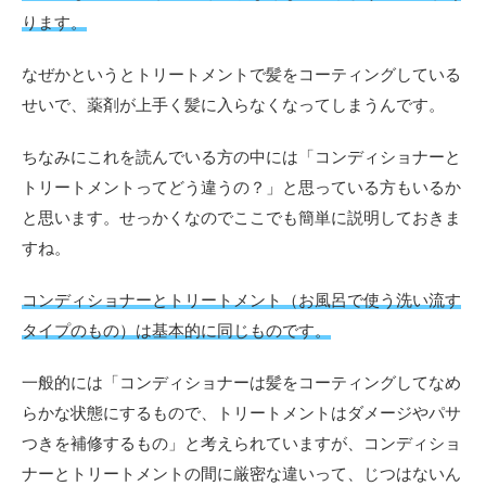
はす
ります。
る必
要が
ない
なぜかというとトリートメントで髪をコーティングしている
って
せいで、薬剤が上手く髪に入らなくなってしまうんです。
本
当？
ちなみにこれを読んでいる方の中には「コンディショナーと
5
トリートメントってどう違うの？」と思っている方もいるか
ま
と
と思います。せっかくなのでここでも簡単に説明しておきま
め
すね。
コンディショナーとトリートメント（お風呂で使う洗い流す
タイプのもの）は基本的に同じものです。
一般的には「コンディショナーは髪をコーティングしてなめ
らかな状態にするもので、トリートメントはダメージやパサ
つきを補修するもの」と考えられていますが、コンディショ
ナーとトリートメントの間に厳密な違いって、じつはないん